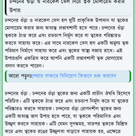
চন্দনের গুঁড়া ও নারকেল তেল দিয়ে ত্বক মোলায়েম করার
উপায়
চন্দনের গুঁড়া ও নারকেল তেল হল দুটি প্রাকৃতিক উপাদান যা ত্বকের
মোলায়েম করার জন্য অত্যন্ত প্রভাবশালী হতে পারে। চন্দনের গুঁড়া
ত্বককে ঠাণ্ডা করে এবং রক্তচাপ নির্মূল করে যা ত্বকের পরিষ্কারও
করতে সাহায্য করে। এর সাথে নারকেল তেল হল একটি অমুল্য ত্বক
পরিমাণ নির্মাণে সাহায্য করে এবং ত্বকের স্বাস্থ্য বজায় রাখে। এই
উপায়গুলি একত্রিত করে আপনি একটি প্রভাবশালী ত্বক মোলায়েম
প্রদান করতে পারেন।
আরো পড়ুনঃ
শেয়ার বাজারে বিনিয়োগ কিভাবে শুরু করবেন
চন্দনের গুঁড়া :
চন্দনের গুঁড়া ত্বকের জন্য একটি প্রাচীন ঔষধি হিসেবে
পরিচিত। এটি ত্বককে ঠাণ্ডা করে এবং রক্তচাপ নির্মূল করে যা ত্বকের
পরিষ্কারও করতে সাহায়ক। চন্দনের গুঁড়া রোগনশীল ত্বকের জন্য
একটি অত্যন্ত ভাল উপায় হতে পারে, যা ত্বককে পরিমাণিত এবং
উজ্জ্বল করতে সাহায়ক। এটি যেমন সুগন্ধময়, তারপর ত্বককে মিশ্রিত
করে এবং ত্বকের রঙের উজ্জ্বলতা বাড়াতে সাহায়ক হয়, এক্ষেত্রে