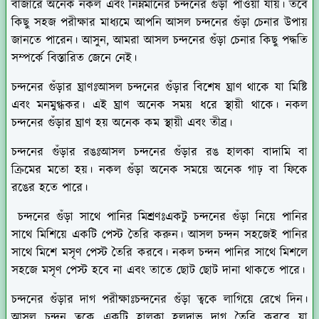
বাজারে অনেক নকল এবং নিম্নমানের চন্দনের গুঁড়া পাওয়া যায়। তবে
কিছু সহজ পরীক্ষার মাধ্যমে আপনি আসল চন্দনের গুঁড়া চেনার উপায়
জানতে পারেন। আসুন, আমরা আসল চন্দনের গুঁড়া চেনার কিছু পদ্ধতি
সম্পর্কে বিস্তারিত জেনে নেই।
চন্দনের গুঁড়ার ঘ্রাণঃ
আসল চন্দনের গুঁড়ার বিশেষ ঘ্রাণ থাকে যা মিষ্টি
এবং মনমুগ্ধকর। এই ঘ্রাণ অনেক সময় ধরে স্থায়ী থাকে। নকল
চন্দনের গুঁড়ার ঘ্রাণ হয় অনেক কম স্থায়ী এবং তীব্র।
চন্দনের গুঁড়ার রঙঃ
আসল চন্দনের গুঁড়ার রঙ হালকা বাদামি বা
ক্রিমের মতো হয়। নকল গুঁড়া অনেক সময়ে অনেক গাঢ় বা ফিকে
রঙের হতে পারে।
চন্দনের গুঁড়া সাথে পানির মিশ্রণঃ
একটু চন্দনের গুঁড়া নিয়ে পানির
সাথে মিশিয়ে একটি পেস্ট তৈরি করুন। আসল চন্দন সহজেই পানির
সাথে মিশে মসৃণ পেস্ট তৈরি করবে। নকল চন্দন পানির সাথে মিশলে
সহজে মসৃণ পেস্ট হবে না এবং তাতে ছোট ছোট দানা থাকতে পারে।
চন্দনের গুঁড়ার দাগ পরীক্ষাঃ
চন্দনের গুঁড়া ত্বকে লাগিয়ে রেখে দিন।
আসল চন্দন ত্বকে একটি হালকা হলুদাভ দাগ তৈরি করবে যা