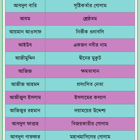
আবদুল বারি
সৃষ্টিকর্তার গোলাম
আযম
শ্রেষ্ঠতম
আয়মান আওসাফ
নির্ভীক গুনাবলি
আইউব
একজন নবীর নাম
আজীমুদ্দিন
দ্বীনের মুকুট
আজিজ
ক্ষমতাবান
আজীজ আহমদ
প্রসংসিত নেতা
আজীজুল ইসলাম
ইসলামের কল্যাণ
আজিজুর রহমান
দয়াময়ের উদ্দেশ্য
আবদুল ফাত্তাহ
বিজয়কারীর গোলাম
আবদুল গাফফার
মহাখমাসিলের গোলাম