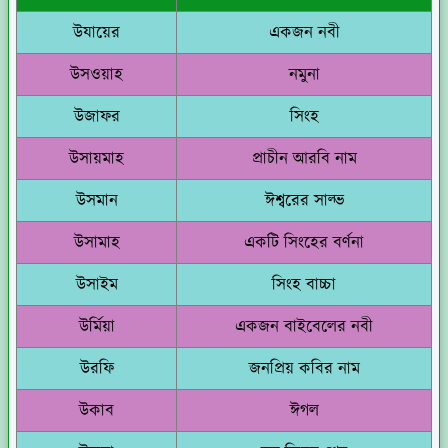
উযায়ের
একজন নবী
উসওয়াহ
নমুনা
উজাফর
সিংহ
উসায়মাহ
প্রাচীন আরবি নাম
উসমান
ঈশ্বরের সাল্ভ
উসামাহ
একটি সিংহের বর্ণনা
উসাইম
সিংহ বাচ্চা
উর্মিয়া
একজন বাইবেলের নবী
উরফি
জনপ্রিয় কবির নাম
উকাব
ঈগল