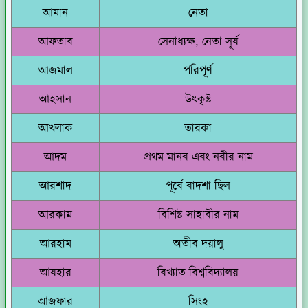
আমান
নেতা
আফতাব
সেনাধ্যক্ষ, নেতা সূর্য
আজমাল
পরিপূর্ণ
আহসান
উৎকৃষ্ট
আখলাক
তারকা
আদম
প্রথম মানব এবং নবীর নাম
আরশাদ
পূর্বে বাদশা ছিল
আরকাম
বিশিষ্ট সাহাবীর নাম
আরহাম
অতীব দয়ালু
আযহার
বিখ্যাত বিশ্ববিদ্যালয়
আজফার
সিংহ