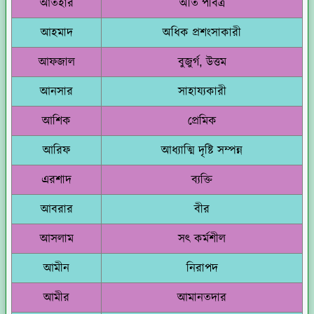
আতহার
অতি পবিত্র
আহমাদ
অধিক প্রশংসাকারী
আফজাল
বুজুর্গ, উত্তম
আনসার
সাহায্যকারী
আশিক
প্রেমিক
আরিফ
আধ্যাত্মি দৃষ্টি সম্পন্ন
এরশাদ
ব্যক্তি
আবরার
বীর
আসলাম
সৎ কর্মশীল
আমীন
নিরাপদ
আমীর
আমানতদার