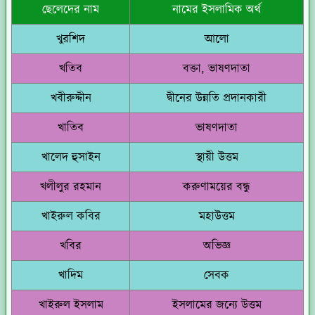
ছেলেদের নাম
নামের ইসলামিক অর্থ
খুরশিদ
আলো
খতিব
বক্তা, ভাষণদাতা
খবীরুদ্দীন
দ্বীনের উন্নতি প্রদানকারী
খাতিব
ভাষণদাতা
খালেদ হুসাইন
স্থায়ী উত্তম
খলীলুর রহমান
করুণাময়ের বন্ধু
খাইরুল কবির
মহাউত্তম
খবির
অভিজ্ঞ
খাদিম
সেবক
খাইরুল ইসলাম
ইসলামের জন্যে উত্তম