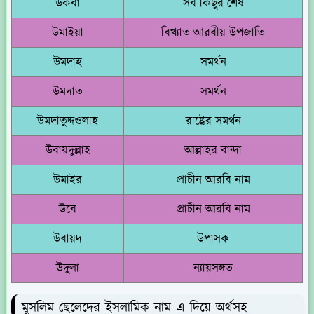
উকবা
সব কিছুর শেষ
উমাইয়া
বিখ্যাত আরবীয় উপজাতি
উমদাহ
সমর্থন
উমদাত
সমর্থন
উমদাতুদ্দওলাহ
রাষ্ট্রের সমর্থন
উবায়দুল্লাহ
আল্লাহর বান্দা
উমাইর
প্রাচীন আরবি নাম
উবে
প্রাচীন আরবি নাম
উবায়দ
উপাসক
উদুলা
ন্যায়সঙ্গত
মুসলিম ছেলেদের ইসলামিক নাম এ দিয়ে অর্থসহ