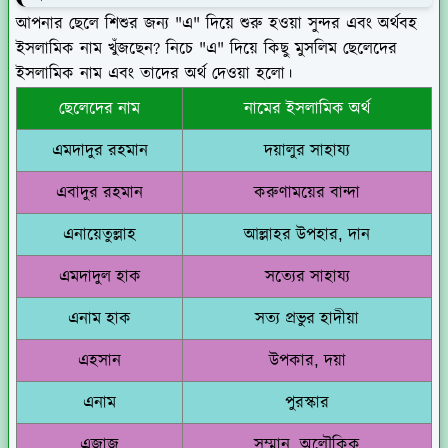
আপনার ছেলে শিশুর জন্য "এ" দিয়ে শুরু হওয়া সুন্দর এবং অর্থবহ
ইসলামিক নাম খুঁজছেন? নিচে "এ" দিয়ে কিছু মুসলিম ছেলেদের
ইসলামিক নাম এবং তাদের অর্থ দেওয়া হলো।
ছেলেদের নাম
নামের ইসলামিক অর্থ
এমদাদুর রহমান
দয়ালুর সাহায্য
এবাদুর রহমান
করুণাময়ের বান্দা
এনায়েতুল্লাহ
আল্লাহর উপহার, দান
এমদাদুল হাক
সত্যের সাহায্য
এনাম হাক
সত্য প্রভুর হাদীয়া
এহসান
উপকার, দয়া
এনাম
পুরস্কার
এজাজ
সম্মান, অলৌকিক