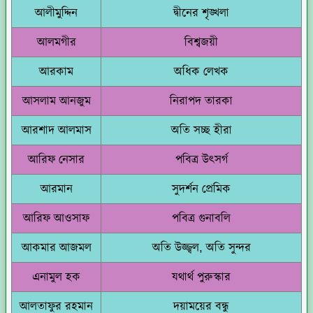
আলীমুদ্দিন
দ্বীনের শৃঙ্খলা
আলমগীর
বিশ্বজয়ী
আরকাম
অধিক লেখক
আসলাম আনজুম
নিরাপদ তারকা
আরশাদ আলমাস
অতি সচ্ছ হীরা
আরিফ নেসার
পবিত্র উৎসর্গ
আরমান
সুদর্শন প্রেমিক
আরিফ আওসাফ
পবিত্র গুনাবলি
আকমার আজমল
অতি উজ্জ্বল, অতি সুন্দর
এনামুল হক
যথার্থ পুরুস্কার
আলতাফুর রহমান
দয়াময়ের বন্ধু