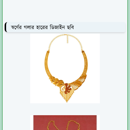
স্বর্ণের গলার হারের ডিজাইন ছবি