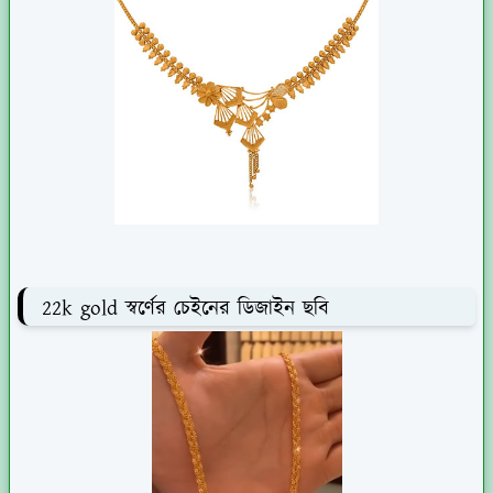
22k gold স্বর্ণের চেইনের ডিজাইন ছবি