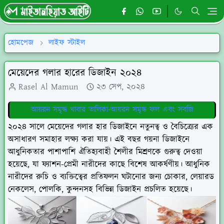
হোমপেজ
লাইফ স্টাইল
মেয়েদের গলার হারের ডিজাইন ২০২৪
Rasel Al Mamun
২৩ সেপ, ২০২৪
আয়রন সমৃদ্ধ খাবার তালিকা-আয়রন সমৃদ্ধ ফল এবং সবজি
২০২৪ সালে মেয়েদের গলার হার ডিজাইনে নতুনত্ব ও বৈচিত্র্যের এক
অসাধারণ সমাহার লক্ষ্য করা যায়। এই বছর গয়না ডিজাইনে
আধুনিকতার পাশাপাশি ঐতিহ্যবাহী শৈলীর মিশ্রণকে গুরুত্ব দেওয়া
হয়েছে, যা ফ্যাশন-প্রেমী নারীদের কাছে বিশেষ আকর্ষণীয়। আধুনিক
নারীদের রুচি ও ব্যক্তিত্বের প্রতিফলন ঘটানোর জন্য চোকার, লেয়ারড
নেকলেস, পোলকি, কুন্দনসহ বিভিন্ন ডিজাইন প্রচলিত হয়েছে।