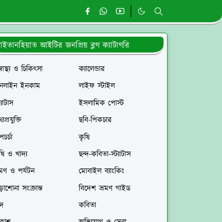
াইতানহিয়াত আইটির জনপ্রিয় ব্লগ ক্যাটাগরি
স্বাস্থ্য ও চিকিৎসা
ক্যালেন্ডার
নলাইন ইনকাম
লাইফ স্টাইল
ট্যাটাস
ইসলামিক পোস্ট
যপ্রযুক্তি
ছবি-পিকচার
পচর্চা
কৃষি
ষি ও খাদ্য
ছন্দ-কবিতা-স্ট্যাটাস
রমণ ও পর্যটন
মোবাইল ব্যাংকিং
াশোনা সংক্রান্ত
বিদেশ ভ্রমণ গাইড
্দ
কবিতা