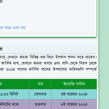
কা
়ের সময় এবং লগ্ন
২৪
 দখল করে, যেখানে ভক্তরা বিভিন্ন শুভ দিনে উপবাস পালন করে থাকেন।
ার্তিক মাস, যেখানে ভক্তরা খাবার এবং পানি থেকে বিরত থেকে
রা ২০২৪ সালের কার্তিক মাসের উপবাসের তারিখগুলি সম্পর্কে
য়
বার
ইংরেজি তারিখ
১:৫২ মিনিট
সোমবার
৪ই নভেম্বর ২০২৪
িনিটের মধ্যে
শুক্রবার
৮ই নভেম্বর ২০২৪