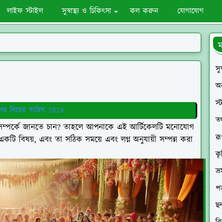
লাইফ স্টাইল
সুস্বাস্থ্য ও চিকিৎসা
কল করুন
যোগাযোগ
ম
সু
অ
স্
সের বিয়ের তারিখ 2024
তথ্
4 সম্পর্কে জানতে চান? তাহলে আপনাকে এই আর্টিকেলটি মনোযোগ
রূ
ণ একটি বিষয়, এবং তা সঠিক সময়ে এবং লগ্ন অনুযায়ী সম্পন্ন করা
কৃ
ভ্
পড়
ছন