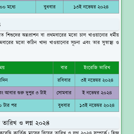
০০ মধ্যে
বুধবার
১৩ই নভেম্বর ২০২৪
৪
িশেষত শিশুদের
অন্নপ্রাশন
বা প্রথমবারের মতো চাল খাওয়ানোর ধর্মীয়
রথমবারের মতো কঠিন খাদ্য খাওয়ানোর সূচনা এবং তার সুস্বাস্থ্য ও
ময়
বার
ইংরেজি তারিখ
াদিন
রবিবার
৩ই নভেম্বর ২০২৪
 আবার শুরু দুপুর ৩ টাই
সোমবার
ই নভেম্বর ২০২৪
০ টার পর
বুধবার
১৩ই নভেম্বর ২০২৪
র তারিখ ও লগ্ন ২০২৪
ছি কার্তিক মাসের বিয়ের তারিখ ও লগ্ন ২০২৪ সম্পর্কে। হিন্দু