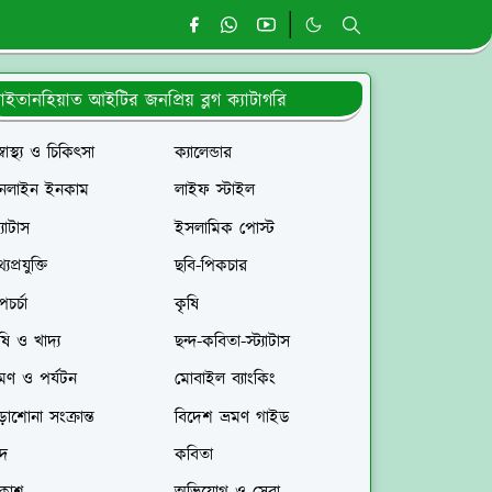
াইতানহিয়াত আইটির জনপ্রিয় ব্লগ ক্যাটাগরি
স্বাস্থ্য ও চিকিৎসা
ক্যালেন্ডার
নলাইন ইনকাম
লাইফ স্টাইল
ট্যাটাস
ইসলামিক পোস্ট
যপ্রযুক্তি
ছবি-পিকচার
পচর্চা
কৃষি
ষি ও খাদ্য
ছন্দ-কবিতা-স্ট্যাটাস
রমণ ও পর্যটন
মোবাইল ব্যাংকিং
াশোনা সংক্রান্ত
বিদেশ ভ্রমণ গাইড
্দ
কবিতা