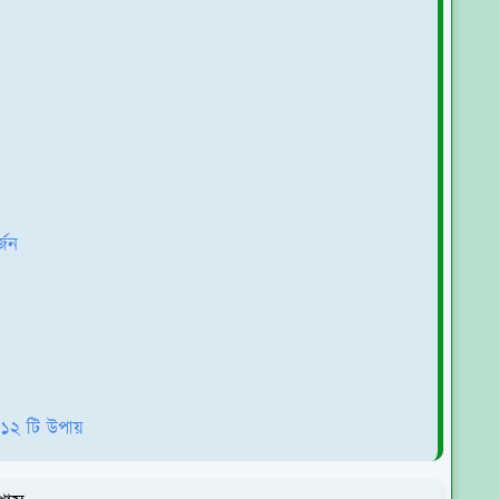
্জন
১২ টি উপায়