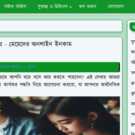
লাইফ স্টাইল
সুস্বাস্থ্য ও চিকিৎসা
কল করুন
যোগাযোগ
ম
সু
য় - মেয়েদের অনলাইন ইনকাম
অ
স্
 মায়ের আমল ও দোয়া
তথ্
াধ্যেমে আপনি ঘরে বসে আয় করতে পারবেন? এই লেখায় আমরা
রূ
 কার্যকর পদ্ধতি নিয়ে আলোচনা করবো, যা আপনার অর্থনৈতিক
কৃ
ভ্
পড়
ছন