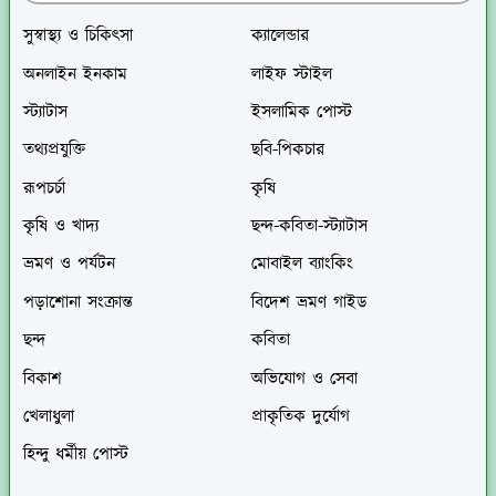
সুস্বাস্থ্য ও চিকিৎসা
ক্যালেন্ডার
অনলাইন ইনকাম
লাইফ স্টাইল
স্ট্যাটাস
ইসলামিক পোস্ট
তথ্যপ্রযুক্তি
ছবি-পিকচার
রূপচর্চা
কৃষি
কৃষি ও খাদ্য
ছন্দ-কবিতা-স্ট্যাটাস
ভ্রমণ ও পর্যটন
মোবাইল ব্যাংকিং
পড়াশোনা সংক্রান্ত
বিদেশ ভ্রমণ গাইড
ছন্দ
কবিতা
বিকাশ
অভিযোগ ও সেবা
খেলাধুলা
প্রাকৃতিক দুর্যোগ
হিন্দু ধর্মীয় পোস্ট