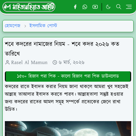
হোমপেজ
ইসলামিক পোস্ট
শবে কদরের নামাজের নিয়ম - শবে কদর ২০২৬ কত
তারিখে
Rasel Al Mamun
৬ মার্চ, ২০২৬
১৫০+ হিজাব পরা পিক - কালো হিজাব পরা পিক ডাউনলোড
কদরের রাতে ইবাদত করার নিয়ম জানা থাকলে আমরা খুব সহজেই
আল্লাহ তাআলার ইবাদত করতে পারব। আল্লাহতালা সন্তুষ্ট হওয়ার
জন্য কদরের রাতের আমল সমূহ সম্পর্কে প্রত্যেকের জেনে রাখা
উচিত।