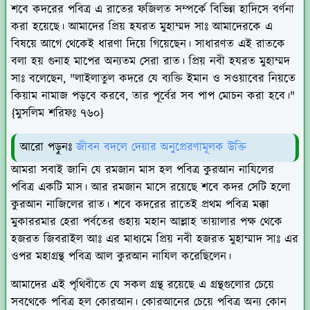
শবে কদরের পবিত্র এ রাতের ফজিলত সম্পর্কে বিভিন্ন হাদিসে বর্ণনা
করা হয়েছে। আমাদের প্রিয় হযরত মুহাম্মদ সাঃ আমাদেরকে এ
বিষয়ে আগে থেকেই ধারণা দিয়ে গিয়েছেন। সাধারণত এই রাতকে
বলা হয় গুনাহ মাপের অন্যতম সেরা রাত। প্রিয় নবী হযরত মুহাম্মদ
সাঃ বলেছেন, "লাইলাতুল কদরে যে ব্যক্তি ইমান ও সওয়াবের নিয়তে
কিয়াম নামাজ পড়বে করবে, তার পূর্বের সব পাপ মোচন করা হবে।"
{মুসলিম শরিফঃ ৭৬০}
আরো পড়ুনঃ
জীবন বদলে দেয়ার অনুপ্রেরণামূলক উক্তি
আমরা সবাই জানি যে রমজান মাস হল পবিত্র কুরআন নাযিলের
পবিত্র একটি মাস। আর রমজান মাসে রয়েছে শবে কদর সেটি হলো
কুরআন নাজিলের রাত। শবে কদরের রাতেই প্রথম পবিত্র মক্কা
মুকাররমার হেরা পর্বতের গুহায় মহান আল্লাহ তায়ালার পক্ষ থেকে
হজরত জিবরাইল আঃ এর মাধ্যমে প্রিয় নবী হজরত মুহাম্মাদ সাঃ এর
ওপর মহাগ্রন্থ পবিত্র আল কুরআন নাযিল করেছিলেন।
আমাদের এই পৃথিবীতে যে সকল গ্রন্থ রয়েছে এ গ্রন্থগুলোর চেয়ে
সবথেকে পবিত্র হল কোরআন। কোরআনের চেয়ে পবিত্র অন্য কোন