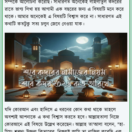
সম্পর্কে আলোচনা করেছি। সাধারণত অনেকেই লাইলাতুল কদরের
রাতে ভাগ্য লিখা হয় আগামী এক বছরের জন্য এ বিষয়টি মনে করে
থাকে। আমার অনেকেই এ বিষয়টি বিশ্বাস করে না। সাধারণত এই
কথাটি কতটুকু সত্য চলুন জেনে নেওয়া যাক।
যদি কোরআন এবং হাদিসে এ ধরনের কোন কথা থাকে তাহলে
অবশ্যই আপনাকে এ কথা বিশ্বাস করতে হবে। আল্লাহতালা নিজে
কোরআনে এই বিষয়ে উল্লেখ করেছেন। আল্লাহ তা'আলা বলেন, "হা-
মিম! শপথ! উজ্জ্বল কিতাবের, নিশ্চয়ই আমি তা নাজিল করেছি এক