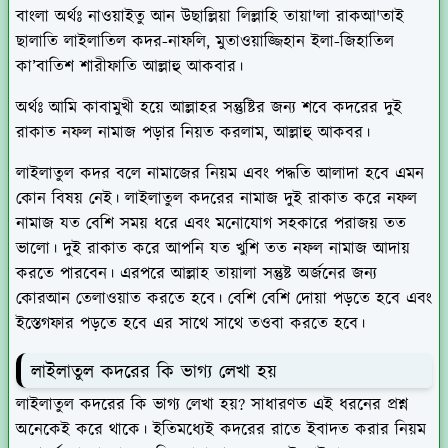
বাংলা অর্থঃ নাওয়াইতু আন উছাল্লিয়া লিল্লাহি তায়া'লা রাকআ'তাই
ছালাতি লাইলাতিল কদর-নাফলি, মুতাওয়াজ্জিহান ইলা-জিহাতিল
কা’বাতিশ শারীফাতি আল্লাহু আকবার।
অর্থঃ আমি কাবামুখী হয়ে আল্লাহর সন্তুষ্টির জন্য শবে কদরের দুই
রাকাত নফল নামাজ পড়ার নিয়ত করলাম, আল্লাহু আকবর।
লাইলাতুল কদর বলে নামাজের নিয়ম এবং পদ্ধতি আলাদা হবে এমন
কোন বিষয় নেই। লাইলাতুল কদরের নামাজ দুই রাকাত করে নফল
নামাজ যত বেশি সময় ধরে এবং মনোযোগ সহকারে পরাজয় তত
ভালো। দুই রাকাত করে আপনি যত খুশি তত নফল নামাজ আদায়
করতে পারবেন। এরপরে আল্লাহ তায়ালা সন্তুষ্ট অর্জনের জন্য
কোরআন তেলাওয়াত করতে হবে। বেশি বেশি দোয়া পড়তে হবে এবং
ইস্তেগফার পড়তে হবে এর সাথে সাথে তওবা করতে হবে।
লাইলাতুল কদরের কি ভাগ্য লেখা হয়
লাইলাতুল কদরের কি ভাগ্য লেখা হয়? সাধারণত এই ধরনের প্রশ্ন
অনেকেই করে থাকে। ইতিমধ্যেই কদরের রাতে ইবাদত করার নিয়ম