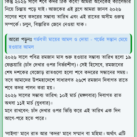
কিন্তু ২০২৬ সালে শবে কদর ঠিক কবে? আমরা অনেকেই ক্যালেন্ডার
নিয়ে চিন্তায় পড়ে যাই। আজকের এই ব্লগে আমরা জানব ২০২৬
সালের শবে কদরের সম্ভাব্য তারিখ এবং এই রাতের অসীম গুরুত্ব
সম্পর্কে। চলুন, বিস্তারিত জেনে নেওয়া যাক।
আরো পড়ুনঃ
গর্ভবতী মায়ের আমল ও দোয়া - গর্ভের সন্তান মেয়ে
হওয়ার আমল
২০২৬ সালে পবিত্র রমজান মাস শুরু হওয়ার সম্ভাব্য তারিখ হলো ১৯
ফেব্রুয়ারি (চাঁদ দেখার ওপর নির্ভরশীল)। সেই হিসেবে, রমজানের
শেষ দশকের বেজোড় রাতগুলো হলো শবে কদরের সন্ধানের সময়।
তবে আমাদের উপমহাদেশে সাধারণত ২৬শে রমজান দিবাগত রাতে
শবে কদর পালন করা হয়।
২০২৬ সালের সম্ভাব্য তারিখ: ১০ই মার্চ (মঙ্গলবার) দিবাগত রাত
অথবা ১১ই মার্চ (বুধবার)।
মনে রাখবেন: চাঁদ দেখার ওপর ভিত্তি করে এই তারিখ এক দিন
আগে-পরে হতে পারে।
'লাইলা' মানে রাত আর 'কদর' মানে সম্মান বা মহিমা। অর্থাৎ এটি