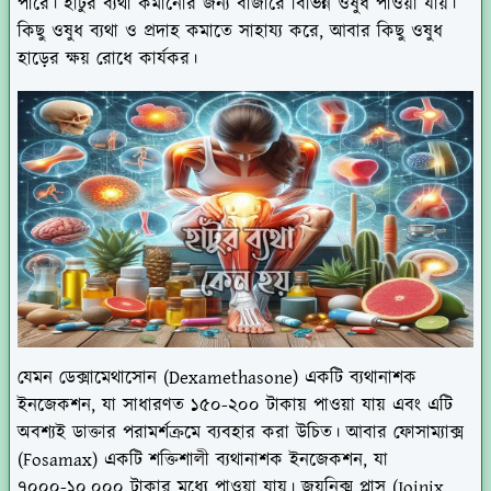
পারে। হাঁটুর ব্যথা কমানোর জন্য বাজারে বিভিন্ন ওষুধ পাওয়া যায়।
কিছু ওষুধ ব্যথা ও প্রদাহ কমাতে সাহায্য করে, আবার কিছু ওষুধ
হাড়ের ক্ষয় রোধে কার্যকর।
যেমন ডেক্সামেথাসোন (Dexamethasone) একটি ব্যথানাশক
ইনজেকশন, যা সাধারণত ১৫০-২০০ টাকায় পাওয়া যায় এবং এটি
অবশ্যই ডাক্তার পরামর্শক্রমে ব্যবহার করা উচিত। আবার ফোসাম্যাক্স
(Fosamax) একটি শক্তিশালী ব্যথানাশক ইনজেকশন, যা
৭০০০-১০,০০০ টাকার মধ্যে পাওয়া যায়। জয়নিক্স প্লাস (Joinix