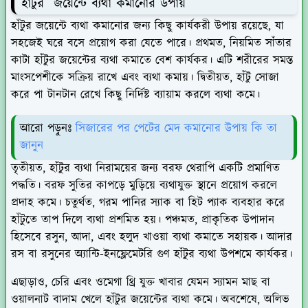
হাঁটুর জয়েন্টে ব্যথা কমানোর উপায়
হাঁটুর জয়েন্টে ব্যথা কমানোর জন্য কিছু কার্যকরী উপায় রয়েছে, যা
সহজেই ঘরে বসে প্রয়োগ করা যেতে পারে। প্রথমত, নিয়মিত সাঁতার
কাটা হাঁটুর জয়েন্টের ব্যথা কমাতে বেশ কার্যকর। এটি শরীরের সমস্ত
মাংসপেশীকে সক্রিয় রাখে এবং ব্যথা কমায়। দ্বিতীয়ত, হাঁটু সোজা
করে পা টানটান রেখে কিছু নির্দিষ্ট ব্যায়াম করলে ব্যথা কমে।
আরো পড়ুনঃ
সিজারের পর পেটের মেদ কমানোর উপায় কি তা
জানুন
তৃতীয়ত, হাঁটুর ব্যথা নিরাময়ের জন্য বরফ থেরাপি একটি প্রমাণিত
পদ্ধতি। বরফ সুতির কাপড়ে মুড়িয়ে ব্যথাযুক্ত স্থানে প্রয়োগ করলে
প্রদাহ কমে। চতুর্থত, গরম পানির স্যাক বা হিট প্যাক ব্যবহার করে
হাঁটুতে তাপ দিলে ব্যথা প্রশমিত হয়। পঞ্চমত, প্রাকৃতিক উপাদান
হিসেবে রসুন, আদা, এবং হলুদ খাওয়া ব্যথা কমাতে সহায়ক। আদার
রস বা রসুনের অ্যান্টি-ইনফ্লেমেটরি গুণ হাঁটুর ব্যথা উপশমে কার্যকর।
এছাড়াও, চেরি এবং ওমেগা থ্রি যুক্ত খাবার যেমন স্যামন মাছ বা
ওয়ালনাট বাদাম খেলে হাঁটুর জয়েন্টের ব্যথা কমে। অবশেষে, অলিভ