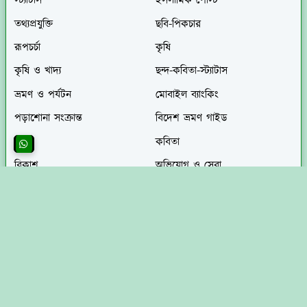
স্ট্যাটাস
ইসলামিক পোস্ট
তথ্যপ্রযুক্তি
ছবি-পিকচার
রূপচর্চা
কৃষি
কৃষি ও খাদ্য
ছন্দ-কবিতা-স্ট্যাটাস
ভ্রমণ ও পর্যটন
মোবাইল ব্যাংকিং
পড়াশোনা সংক্রান্ত
বিদেশ ভ্রমণ গাইড
ছন্দ
কবিতা
বিকাশ
অভিযোগ ও সেবা
খেলাধুলা
প্রাকৃতিক দুর্যোগ
হিন্দু ধর্মীয় পোস্ট
মাইতানহিয়াত আইটি সম্পর্কে