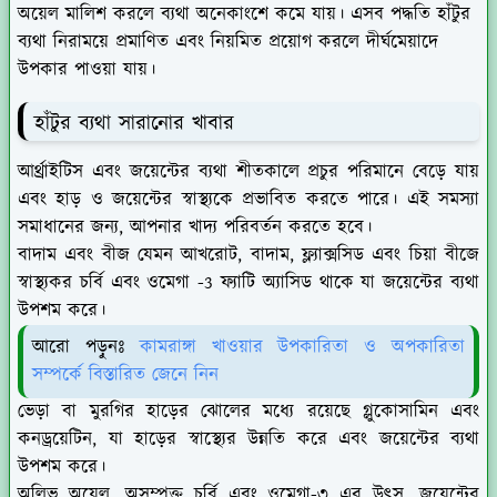
অয়েল মালিশ করলে ব্যথা অনেকাংশে কমে যায়। এসব পদ্ধতি হাঁটুর
ব্যথা নিরাময়ে প্রমাণিত এবং নিয়মিত প্রয়োগ করলে দীর্ঘমেয়াদে
উপকার পাওয়া যায়।
হাঁটুর ব্যথা সারানোর খাবার
আর্থ্রাইটিস এবং জয়েন্টের ব্যথা শীতকালে প্রচুর পরিমানে বেড়ে যায়
এবং হাড় ও জয়েন্টের স্বাস্থ্যকে প্রভাবিত করতে পারে। এই সমস্যা
সমাধানের জন্য, আপনার খাদ্য পরিবর্তন করতে হবে।
বাদাম এবং বীজ যেমন আখরোট, বাদাম, ফ্ল্যাক্সসিড এবং চিয়া বীজে
স্বাস্থ্যকর চর্বি এবং ওমেগা -3 ফ্যাটি অ্যাসিড থাকে যা জয়েন্টের ব্যথা
উপশম করে।
আরো পড়ুনঃ
কামরাঙ্গা খাওয়ার উপকারিতা ও অপকারিতা
সম্পর্কে বিস্তারিত জেনে নিন
ভেড়া বা মুরগির হাড়ের ঝোলের মধ্যে রয়েছে গ্লুকোসামিন এবং
কনড্রয়েটিন, যা হাড়ের স্বাস্থ্যের উন্নতি করে এবং জয়েন্টের ব্যথা
উপশম করে।
অলিভ অয়েল, অসম্পৃক্ত চর্বি এবং ওমেগা-৩ এর উৎস, জয়েন্টের