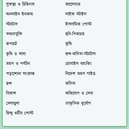
সুস্বাস্থ্য ও চিকিৎসা
ক্যালেন্ডার
অনলাইন ইনকাম
লাইফ স্টাইল
স্ট্যাটাস
ইসলামিক পোস্ট
তথ্যপ্রযুক্তি
ছবি-পিকচার
রূপচর্চা
কৃষি
কৃষি ও খাদ্য
ছন্দ-কবিতা-স্ট্যাটাস
ভ্রমণ ও পর্যটন
মোবাইল ব্যাংকিং
পড়াশোনা সংক্রান্ত
বিদেশ ভ্রমণ গাইড
ছন্দ
কবিতা
বিকাশ
অভিযোগ ও সেবা
খেলাধুলা
প্রাকৃতিক দুর্যোগ
হিন্দু ধর্মীয় পোস্ট