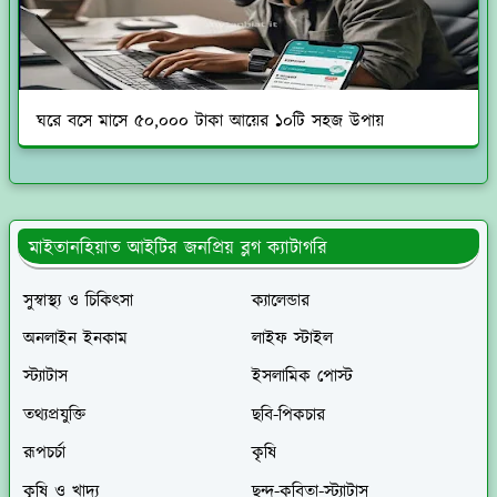
ঘরে বসে মাসে ৫০,০০০ টাকা আয়ের ১০টি সহজ উপায়
মাইতানহিয়াত আইটির জনপ্রিয় ব্লগ ক্যাটাগরি
সুস্বাস্থ্য ও চিকিৎসা
ক্যালেন্ডার
অনলাইন ইনকাম
লাইফ স্টাইল
স্ট্যাটাস
ইসলামিক পোস্ট
তথ্যপ্রযুক্তি
ছবি-পিকচার
রূপচর্চা
কৃষি
কৃষি ও খাদ্য
ছন্দ-কবিতা-স্ট্যাটাস